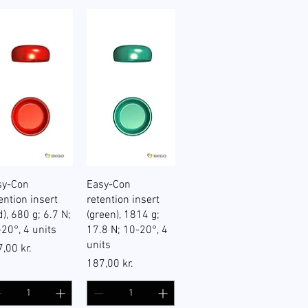
Hurtigvisning
Hurtigvisning
sy-Con
Easy-Con
ention insert
retention insert
d), 680 g; 6.7 N;
(green), 1814 g;
20°, 4 units
17.8 N; 10-20°, 4
units
s
,00 kr.
Pris
187,00 kr.