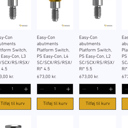
Hurtigvisning
Hurtigvisning
Hurtigvisning
sy-Con
Easy-Con
Easy-Con
Ea
utments
abutments
abutments
ab
atform Switch,
Platform Switch,
Platform Switch,
Pla
 Easy-Con, L3
PS Easy-Con, L4
PS Easy-Con, L2
PS
/SCX/RS/RSX/
SC/SCX/RS/RSX/
SC/SCX/RS/RSX/
SC
 4.5
RI* 4.5
RI* 5.5
RI*
s
Pris
Pris
Pri
3,00 kr.
673,00 kr.
673,00 kr.
673
Tilføj til kurv
Tilføj til kurv
Tilføj til kurv