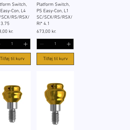
tform Switch,
Platform Switch,
 Easy-Con, L4
PS Easy-Con, L1
/SCX/RS/RSX/
SC/SCX/RS/RSX/
 3.75
RI* 4.1
s
Pris
,00 kr.
673,00 kr.
Tilføj til kurv
Tilføj til kurv