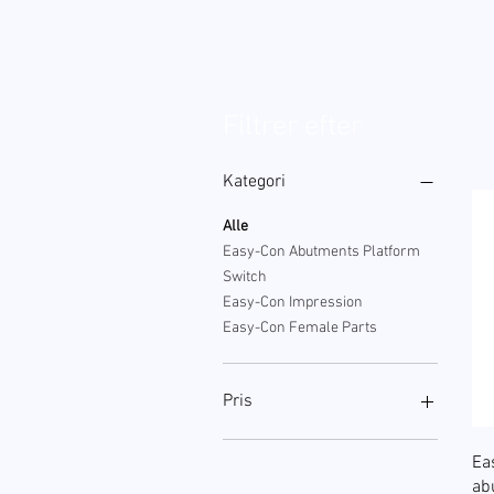
Filtrer efter
Kategori
Alle
Easy-Con Abutments Platform
Switch
Easy-Con Impression
Easy-Con Female Parts
Pris
Ea
187 kr.
673 kr.
ab