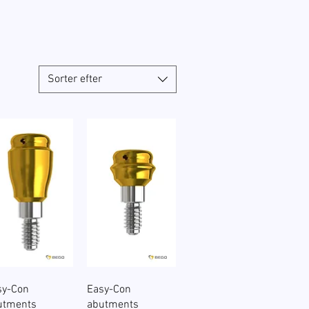
Sorter efter
Hurtigvisning
Hurtigvisning
sy-Con
Easy-Con
utments
abutments