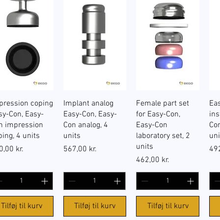
Hurtigvisning
Hurtigvisning
Hurtigvisning
pression coping
Implant analog
Female part set
Ea
sy-Con, Easy-
Easy-Con, Easy-
for Easy-Con,
ins
n impression
Con analog, 4
Easy-Con
Con
ping, 4 units
units
laboratory set, 2
uni
units
s
Pris
Pri
0,00 kr.
567,00 kr.
492
Pris
462,00 kr.
Tilføj til kurv
Tilføj til kurv
Tilføj til kurv