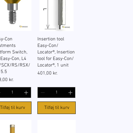
Hurtigvisning
Hurtigvisning
sy-Con
Insertion tool
utments
Easy-Con/
tform Switch,
Locator®, Insertion
 Easy-Con, L4
tool for Easy-Con/
/SCX/RS/RSX/
Locator®, 1 unit
 5.5
Pris
401,00 kr.
s
,00 kr.
Tilføj til kurv
Tilføj til kurv