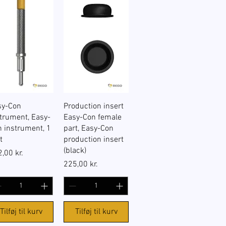
Hurtigvisning
Hurtigvisning
sy-Con
Production insert
trument, Easy-
Easy-Con female
 instrument, 1
part, Easy-Con
t
production insert
(black)
s
,00 kr.
Pris
225,00 kr.
Tilføj til kurv
Tilføj til kurv