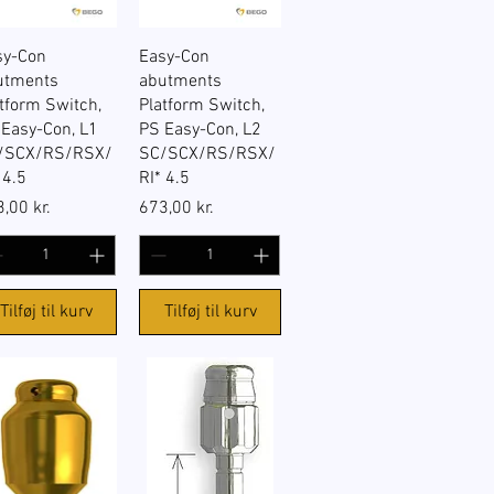
Hurtigvisning
Hurtigvisning
sy-Con
Easy-Con
utments
abutments
tform Switch,
Platform Switch,
 Easy-Con, L1
PS Easy-Con, L2
/SCX/RS/RSX/
SC/SCX/RS/RSX/
 4.5
RI* 4.5
s
Pris
,00 kr.
673,00 kr.
Tilføj til kurv
Tilføj til kurv