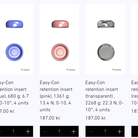
Hurtigvisning
Hurtigvisning
Hurtigvisning
sy-Con
Easy-Con
Easy-Con
Ea
tention insert
retention insert
retention insert
ret
ue), 680 g; 6.7
(pink), 1361 g;
(transparent) ,
(re
 0-10°, 4 units
13.4 N; 0-10, 4
2268 g; 22.3 N; 0-
10-
units
10°, 4 units
s
Pri
7,00 kr.
187
Pris
Pris
187,00 kr.
187,00 kr.