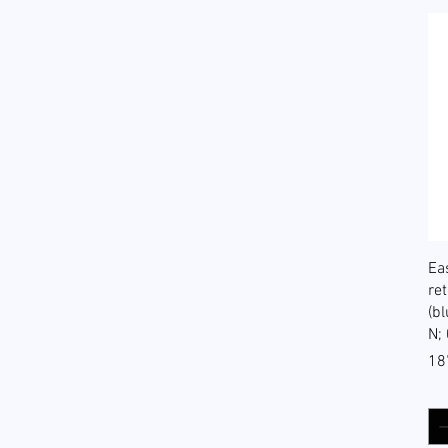
Ea
re
(bl
N;
Pri
18