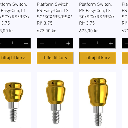
atform Switch,
Platform Switch,
Platform Switch,
Pla
 Easy-Con, L1
PS Easy-Con, L2
PS Easy-Con, L3
PS
/SCX/RS/RSX/
SC/SCX/RS/RSX/
SC/SCX/RS/RSX/
SC
* 3.75
RI* 3.75
RI* 3.75
RI*
s
Pris
Pris
Pri
3,00 kr.
673,00 kr.
673,00 kr.
673
Tilføj til kurv
Tilføj til kurv
Tilføj til kurv