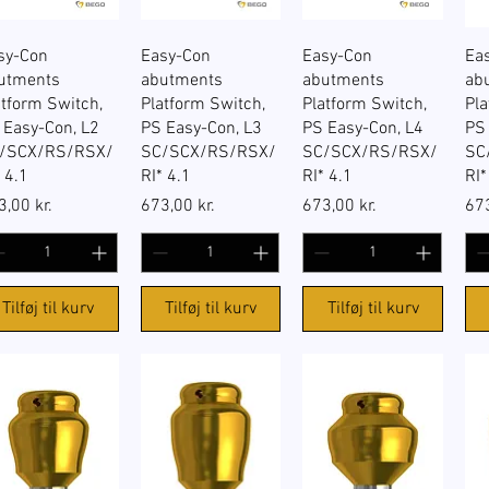
Hurtigvisning
Hurtigvisning
Hurtigvisning
sy-Con
Easy-Con
Easy-Con
Ea
utments
abutments
abutments
ab
atform Switch,
Platform Switch,
Platform Switch,
Pla
 Easy-Con, L2
PS Easy-Con, L3
PS Easy-Con, L4
PS
/SCX/RS/RSX/
SC/SCX/RS/RSX/
SC/SCX/RS/RSX/
SC
 4.1
RI* 4.1
RI* 4.1
RI*
s
Pris
Pris
Pri
3,00 kr.
673,00 kr.
673,00 kr.
673
Tilføj til kurv
Tilføj til kurv
Tilføj til kurv