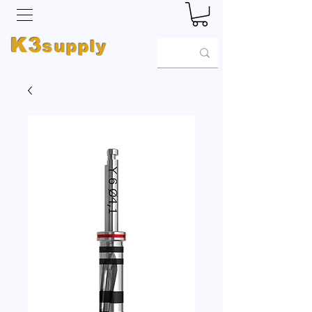
K3
supply