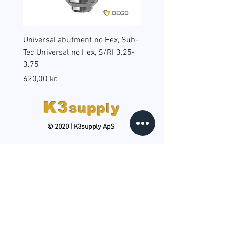
Universal abutment no Hex, Sub-
Reduction sleeves for gu
Tec Universal no Hex, S/RI 3.25-
surgery, BEGO Guide Sp, 
3.75
(B6), RS/RSX 4.5
Pris
Pris
620,00 kr.
598,00 kr.
K3
supply
© 2020 | K3supply ApS
HOLD DIG OPDATERET
Tilmeld dig vores gratis,
månedlige nyhedsbrev og
modtag produktnyheder, tips og
tricks samt kampagnetilbud. Du
kan til enhver tid nemt afmelde
dig.