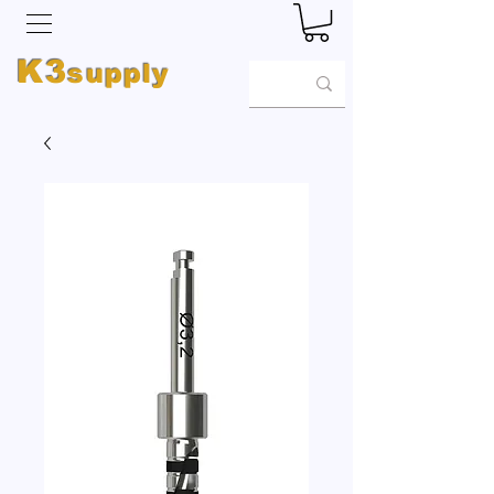
K3
supply