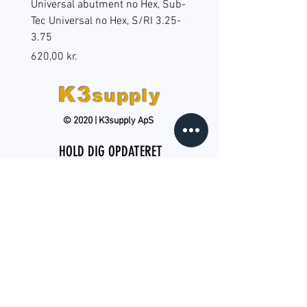
Universal abutment no Hex, Sub-
Reduction sleeves for gu
Tec Universal no Hex, S/RI 3.25-
surgery, BEGO Guide Sp, 
3.75
(B6), RS/RSX 4.5
Pris
Pris
620,00 kr.
598,00 kr.
K3
supply
© 2020 | K3supply ApS
HOLD DIG OPDATERET
Tilmeld dig vores gratis,
månedlige nyhedsbrev og
modtag produktnyheder, tips og
tricks samt kampagnetilbud. Du
kan til enhver tid nemt afmelde
dig.
TILMELD NYHEDSBREV