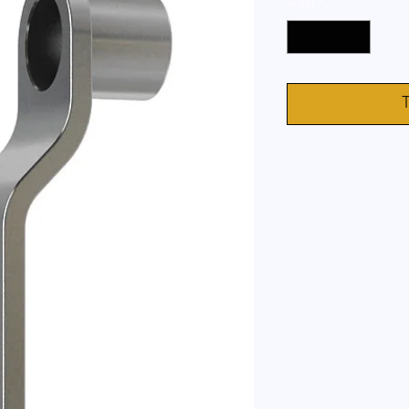
Antal
*
T