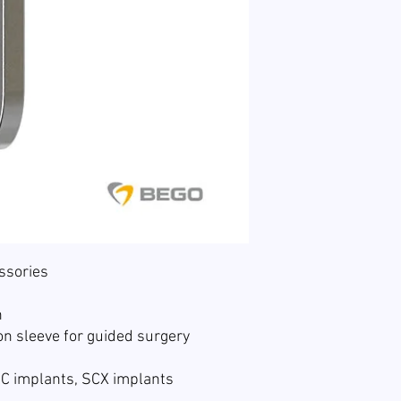
ssories
n
n sleeve for guided surgery
SC implants, SCX implants