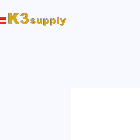
K3
supply