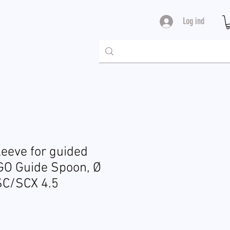
Log ind
leeve for guided
GO Guide Spoon, Ø
/SC/SCX 4.5