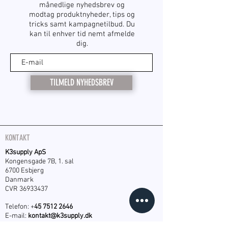
månedlige nyhedsbrev og
modtag produktnyheder, tips og
tricks samt kampagnetilbud. Du
kan til enhver tid nemt afmelde
dig.
TILMELD NYHEDSBREV
KONTAKT
K3supply ApS
Kongensgade 7B, 1. sal
6700 Esbjerg
Danmark
CVR
36933437
Telefon: +
45 7512 2646
E-mail:
kontakt@k3supply.dk