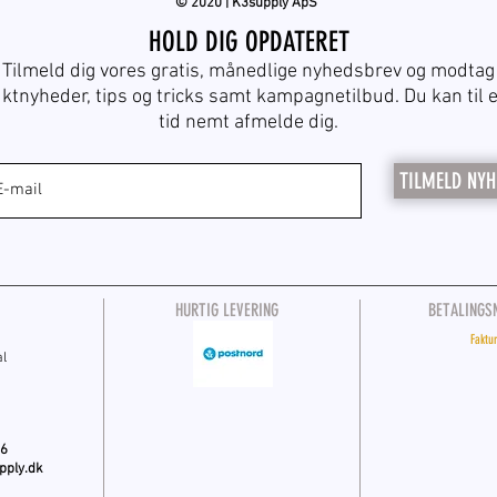
© 2020 | K3supply ApS
HOLD DIG OPDATERET
Tilmeld dig vores gratis, månedlige nyhedsbrev og modtag
ktnyheder, tips og tricks samt kampagnetilbud. Du kan til 
tid nemt afmelde dig.
TILMELD NYH
HURTIG LEVERING
BETALINGS
Faktu
al
46
pply.dk