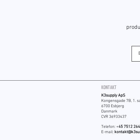
produ
KONTAKT
K3supply ApS
Kongensgade 7B, 1. s
6700 Esbjerg
Danmark
CVR 36933437
Telefon: +
45 7512 26
E-mail:
kontakt@k3su