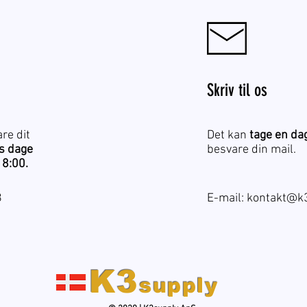
Skriv til os
are dit
Det kan
tage en dag
ts dage
besvare din mail.
18:00.
8
E-mail:
kontakt@k3
K3
supply