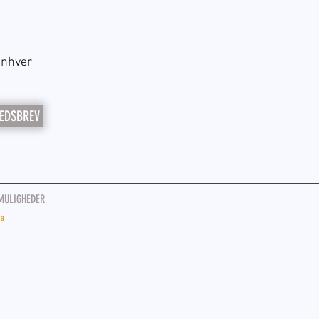
enhver
EDSBREV
MULIGHEDER
ra