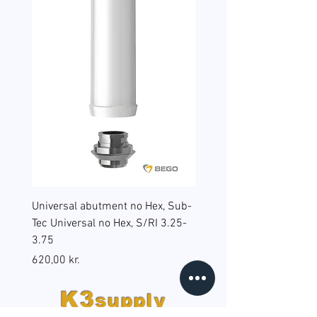
Universal abutment no Hex, Sub-
Reduction sleeves for gu
Tec Universal no Hex, S/RI 3.25-
surgery, BEGO Guide Sp, 
3.75
(B6), RS/RSX 4.5
Pris
Pris
620,00 kr.
598,00 kr.
K3
supply