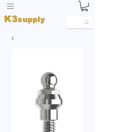
K3
supply