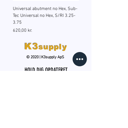
Universal abutment no Hex, Sub-
Reduction sleeves for gu
Tec Universal no Hex, S/RI 3.25-
surgery, BEGO Guide Sp, 
3.75
(B6), RS/RSX 4.5
Pris
Pris
620,00 kr.
598,00 kr.
K3
supply
© 2020 | K3supply ApS
HOLD DIG OPDATERET
Tilmeld dig vores gratis,
månedlige nyhedsbrev og
modtag produktnyheder, tips og
tricks samt kampagnetilbud. Du
kan til enhver tid nemt afmelde
dig.
TILMELD NYHEDSBREV