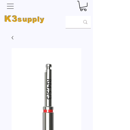
K3
supply