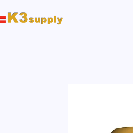
K3
supply