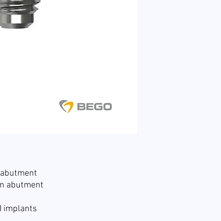
 abutment
on abutment
RI implants