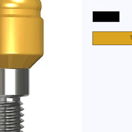
Antal
*
T