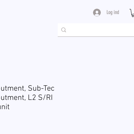
Log ind
utment, Sub-Tec
utment, L2 S/RI
unit