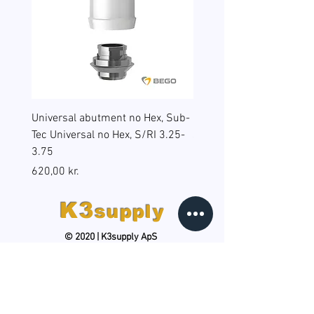
Universal abutment no Hex, Sub-
Reduction sleeves for gu
Tec Universal no Hex, S/RI 3.25-
surgery, BEGO Guide Sp, 
3.75
(B6), RS/RSX 4.5
Pris
Pris
620,00 kr.
598,00 kr.
K3
supply
© 2020 | K3supply ApS
HOLD DIG OPDATERET
Tilmeld dig vores gratis,
månedlige nyhedsbrev og
modtag produktnyheder, tips og