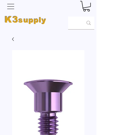
K3
supply