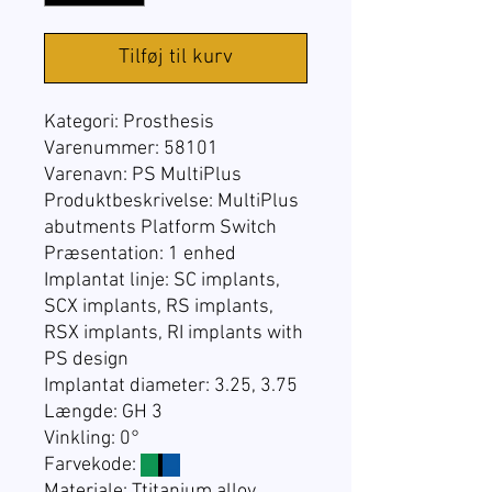
Tilføj til kurv
Kategori:
Prosthesis
Varenummer: 58101
Varenavn: PS MultiPlus
Produktbeskrivelse:
MultiPlus
abutments Platform Switch
Præsentation:
1 enhed
Implantat linje: SC implants,
SCX implants, RS implants,
RSX implants, RI implants with
PS design
Implantat diameter: 3.25, 3.75
Længde: GH 3
Vinkling: 0°
Farvekode:
☐
☐
Materiale: Ttitanium alloy