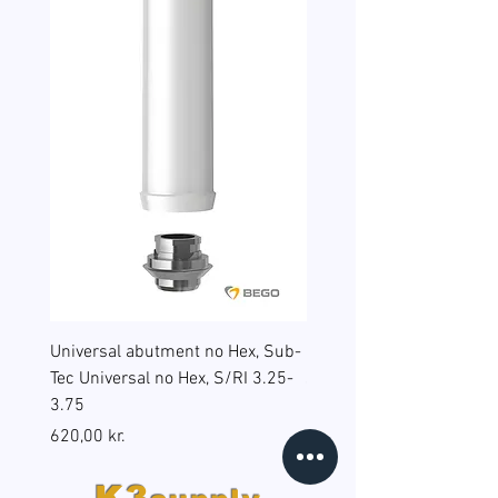
Universal abutment no Hex, Sub-
Reduction sleeves for gu
Tec Universal no Hex, S/RI 3.25-
surgery, BEGO Guide Sp, 
3.75
(B6), RS/RSX 4.5
Pris
Pris
620,00 kr.
598,00 kr.