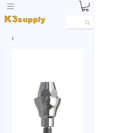
K3
supply