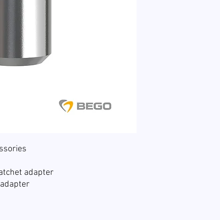
ssories
tchet adapter
 adapter