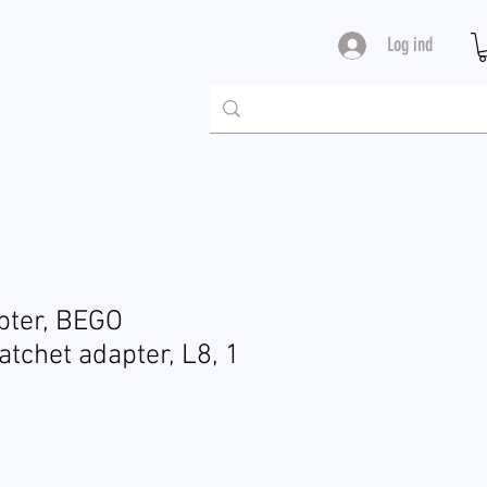
Log ind
pter, BEGO
tchet adapter, L8, 1