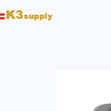
K3
supply