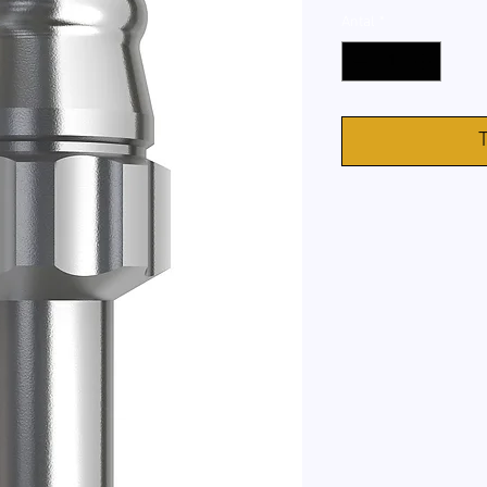
Antal
*
T