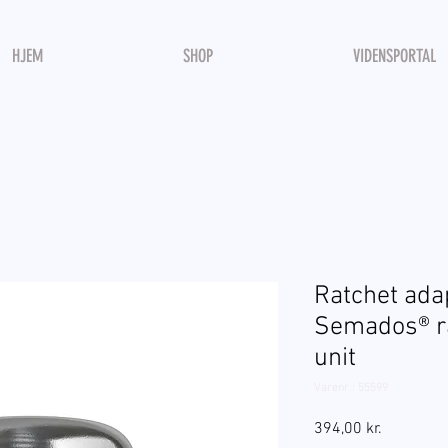
HJEM
SHOP
VIDENSPORTAL
Ratchet ada
Semados® ra
unit
Varenr.: 55599
Pris
394,00 kr.