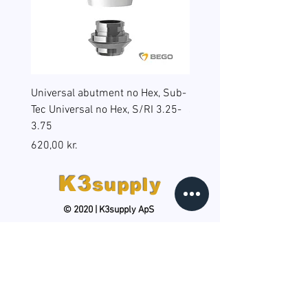
Universal abutment no Hex, Sub-
Reduction sleeves for gu
Tec Universal no Hex, S/RI 3.25-
surgery, BEGO Guide Sp, 
3.75
(B6), RS/RSX 4.5
Pris
Pris
620,00 kr.
598,00 kr.
K3
supply
© 2020 | K3supply ApS
HOLD DIG OPDATERET
Tilmeld dig vores gratis,
månedlige nyhedsbrev og
modtag produktnyheder, tips og
tricks samt kampagnetilbud. Du