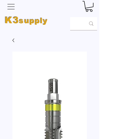
K3
supply