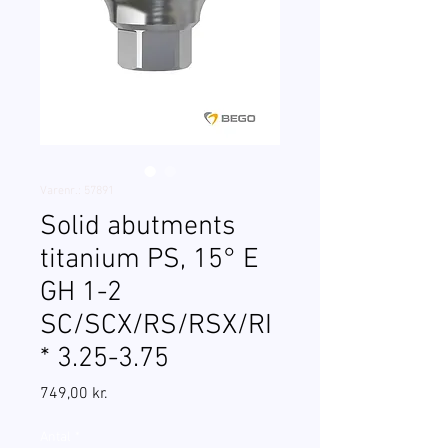
Varenr.: 57891
Solid abutments
titanium PS, 15° E
GH 1-2
SC/SCX/RS/RSX/RI
* 3.25-3.75
Pris
749,00 kr.
Antal
*