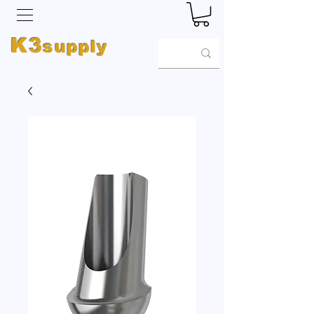
K3
supply