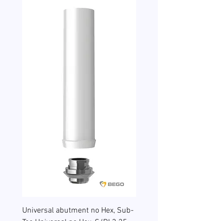
Universal abutment no Hex, Sub-
Reduction sleeves for gu