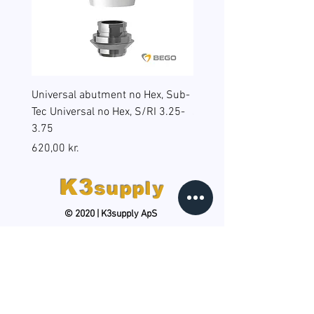
Universal abutment no Hex, Sub-
Reduction sleeves for gu
Tec Universal no Hex, S/RI 3.25-
surgery, BEGO Guide Sp, 
3.75
(B6), RS/RSX 4.5
Pris
Pris
620,00 kr.
598,00 kr.
K3
supply
© 2020 | K3supply ApS
HOLD DIG OPDATERET
Tilmeld dig vores gratis,
månedlige nyhedsbrev og
modtag produktnyheder, tips og
tricks samt kampagnetilbud. Du