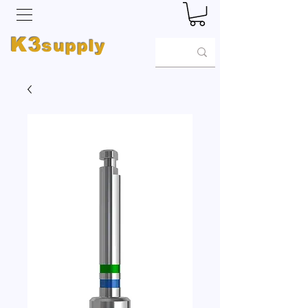
K3
supply