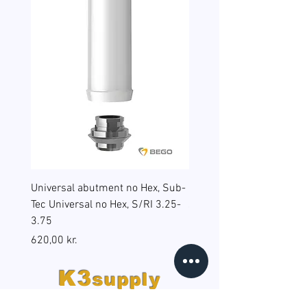
Universal abutment no Hex, Sub-
Reduction sleeves for gu
Tec Universal no Hex, S/RI 3.25-
surgery, BEGO Guide Sp, 
3.75
(B6), RS/RSX 4.5
Pris
Pris
620,00 kr.
598,00 kr.
K3
supply
© 2020 | K3supply ApS