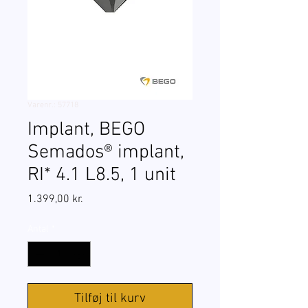
Varenr.: 57718
Implant, BEGO
Semados® implant,
RI* 4.1 L8.5, 1 unit
Pris
1.399,00 kr.
Antal
*
Tilføj til kurv