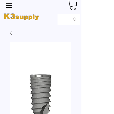
K3
supply