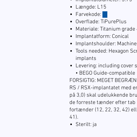
Længde: L15
Farvekode:
☐
Overflade: TiPurePlus
Materiale: Titanium grade
Implantatform: Conical
Implantshoulder: Machin
Tools needed: Hexagon Scr
implants
Levering: including cover 
• BEGO Guide-compatible
FORSIGTIG: MEGET BEGRÆNS
RS / RSX-implantatet med en
på 3,0) skal udelukkende bru
de forreste tænder efter tab 
fortænder (12, 22, 32, 42) el
41).
Sterilt: ja