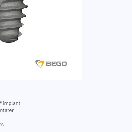
 implant
ntater
ts