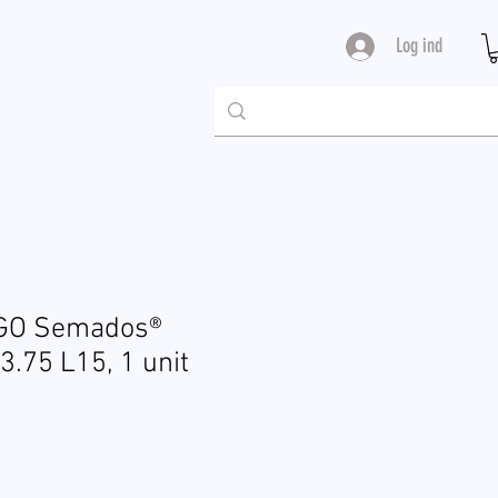
Log ind
EGO Semados®
3.75 L15, 1 unit