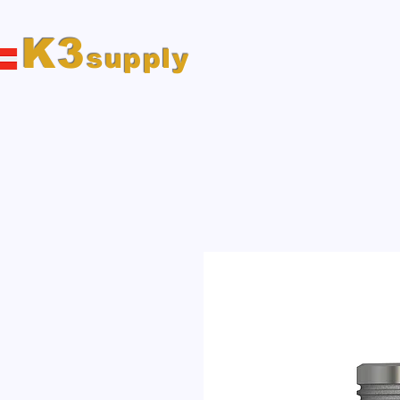
K3
supply