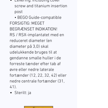
Levering: including cover
screw and titanium insertion
post
• BEGO Guide-compatible
FORSIGTIG: MEGET
BEGRÆNSET INDIKATION!
RS / RSX-implantatet med en
reduceret diameter (en
diameter på 3,0) skal
udelukkende bruges til at
gendanne smalle huller i de
forreste tænder efter tab af
øvre eller nedre laterale
fortænder (12, 22, 32, 42) eller
nedre centrale fortænder (31,
41).
Sterilt: ja