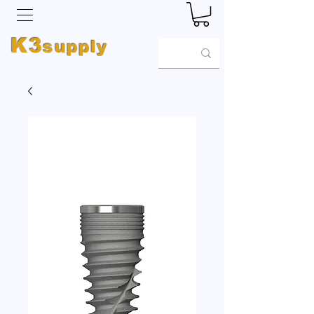
K3
supply