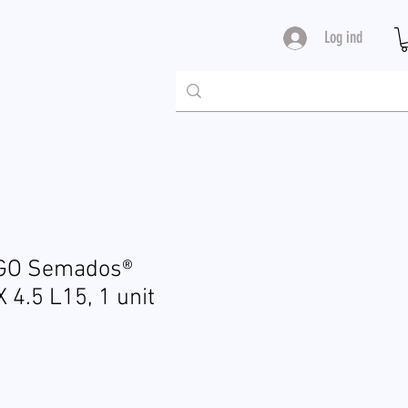
Log ind
EGO Semados®
 4.5 L15, 1 unit