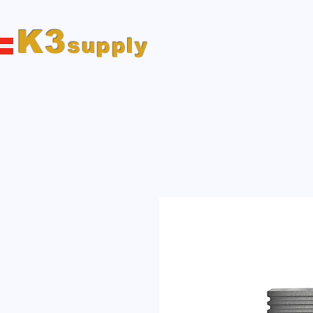
K3
supply