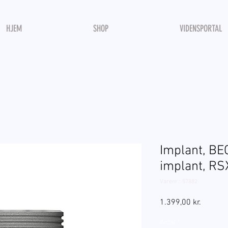
HJEM
SHOP
VIDENSPORTAL
Implant, B
implant, RSX
Varenr.: 57882
Pris
1.399,00 kr.
Antal
*