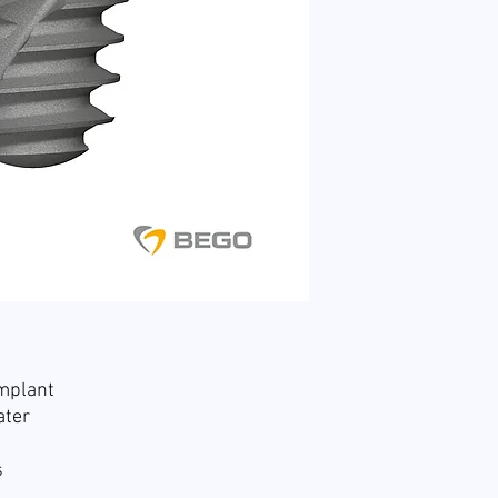
mplant
ater
s