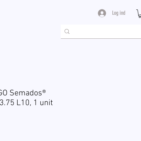
Log ind
EGO Semados®
3.75 L10, 1 unit