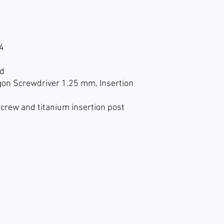
 4
ed
gon Screwdriver 1.25 mm, Insertion
screw and titanium insertion post