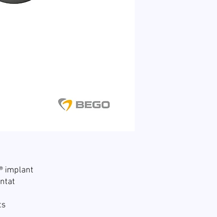
 implant
ntat
ts