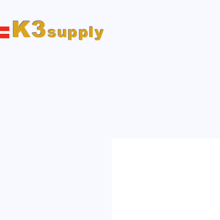
K3
supply