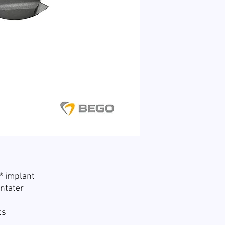
 implant
ntater
ts