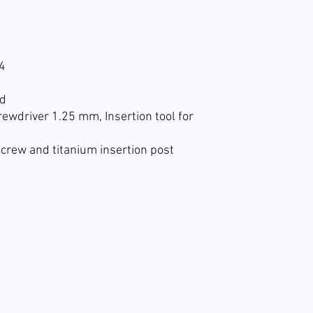
 4
ed
ewdriver 1.25 mm, Insertion tool for
screw and titanium insertion post