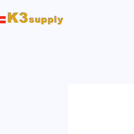
K3
supply