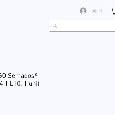
Log ind
EGO Semados®
4.1 L10, 1 unit