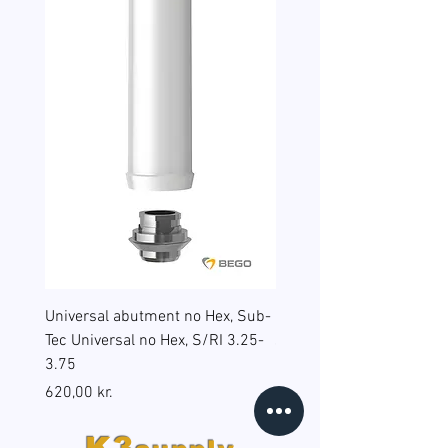
Universal abutment no Hex, Sub-
Reduction sleeves for gu
Tec Universal no Hex, S/RI 3.25-
surgery, BEGO Guide Sp, 
3.75
(B6), RS/RSX 4.5
Pris
Pris
620,00 kr.
598,00 kr.