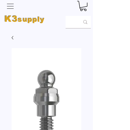
K3
supply