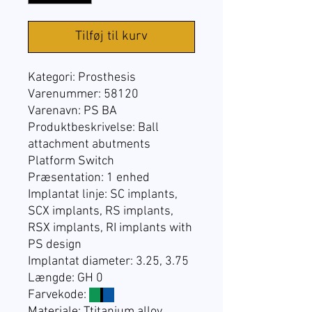
Tilføj til kurv
Kategori:
Prosthesis
Varenummer: 58120
Varenavn:
PS BA
Produktbeskrivelse: Ball
attachment abutments
Platform Switch
Præsentation:
1 enhed
Implantat linje:
SC implants,
SCX implants, RS implants,
RSX implants, RI implants with
PS design
Implantat diameter: 3.25, 3.75
Længde: GH 0
Farvekode:
☐
☐
Materiale: Ttitanium alloy