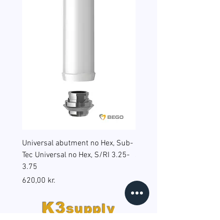
Universal abutment no Hex, Sub-
Reduction sleeves for gu
Tec Universal no Hex, S/RI 3.25-
surgery, BEGO Guide Sp, 
3.75
(B6), RS/RSX 4.5
Pris
Pris
620,00 kr.
598,00 kr.
K3
supply