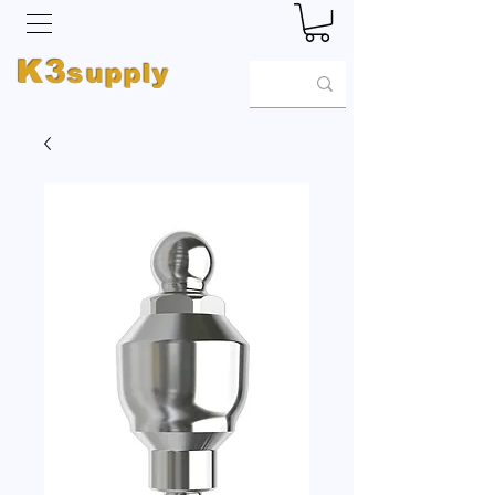
K3
supply