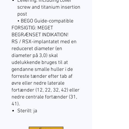
Levering: including cover
screw and titanium insertion
post
• BEGO Guide-compatible
FORSIGTIG: MEGET
BEGRÆNSET INDIKATION!
RS / RSX-implantatet med en
reduceret diameter (en
diameter på 3,0) skal
udelukkende bruges til at
gendanne smalle huller i de
forreste tænder efter tab af
øvre eller nedre laterale
fortænder (12, 22, 32, 42) eller
nedre centrale fortænder (31,
41).
Sterilt: ja