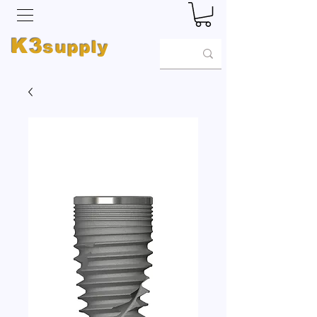
K3
supply