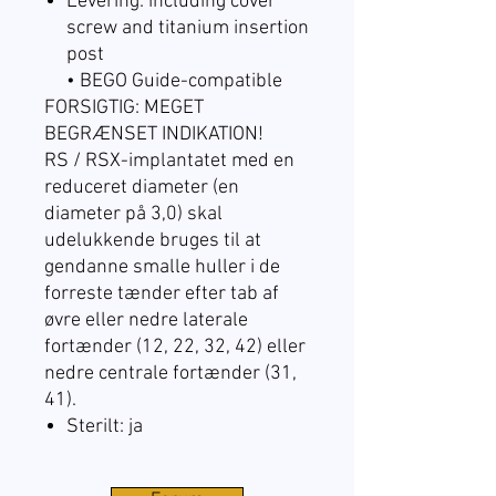
Levering: including cover
screw and titanium insertion
post
• BEGO Guide-compatible
FORSIGTIG: MEGET
BEGRÆNSET INDIKATION!
RS / RSX-implantatet med en
reduceret diameter (en
diameter på 3,0) skal
udelukkende bruges til at
gendanne smalle huller i de
forreste tænder efter tab af
øvre eller nedre laterale
fortænder (12, 22, 32, 42) eller
nedre centrale fortænder (31,
41).
Sterilt: ja