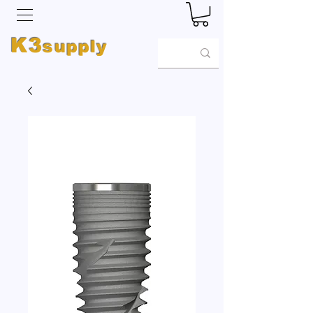
K3
supply